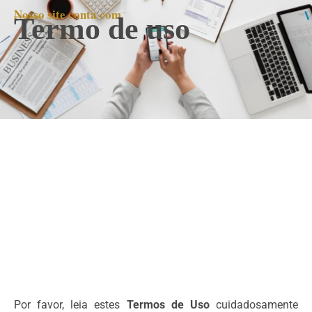
Nosso site conta com
Termo de uso
Por favor, leia estes
Termos de Uso
cuidadosamente